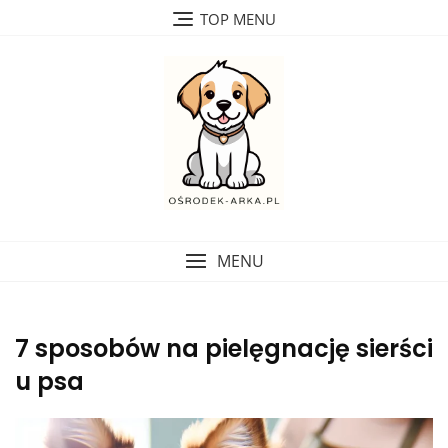
Skip
TOP MENU
to
content
MENU
7 sposobów na pielęgnację sierści
u psa