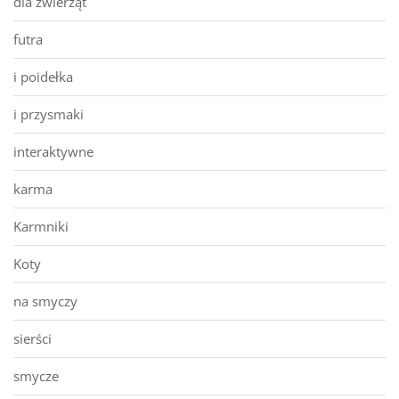
dla zwierząt
futra
i poidełka
i przysmaki
interaktywne
karma
Karmniki
Koty
na smyczy
sierści
smycze