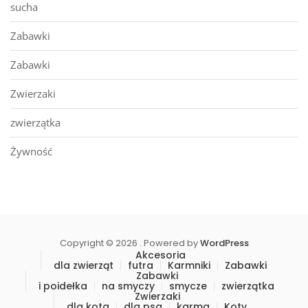
sucha
Zabawki
Zabawki
Zwierzaki
zwierzątka
Żywność
Copyright © 2026 . Powered by
WordPress
Akcesoria
dla zwierząt
futra
Karmniki
Zabawki
Zabawki
i poidełka
na smyczy
smycze
zwierzątka
Zwierzaki
dla kota
dla psa
karma
Koty