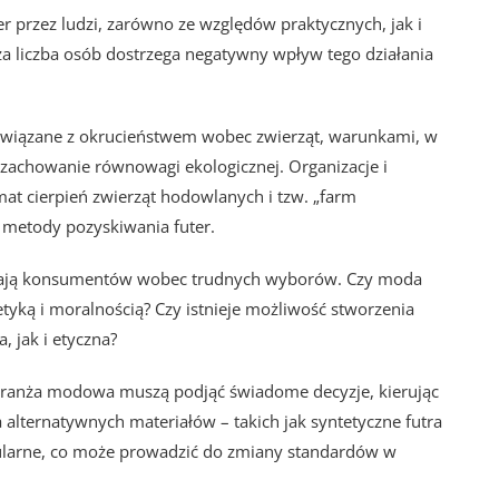
ter przez ludzi, zarówno ze względów praktycznych, jak i
sza liczba osób dostrzega negatywny wpływ tego działania
 związane z okrucieństwem wobec zwierząt, warunkami, w
 zachowanie równowagi ekologicznej. Organizacje i
at cierpień zwierząt hodowlanych i tzw. „farm
e metody pozyskiwania futer.
wiają konsumentów wobec trudnych wyborów. Czy moda
tyką i moralnością? Czy istnieje możliwość stworzenia
 jak i etyczna?
i branża modowa muszą podjąć świadome decyzje, kierując
 alternatywnych materiałów – takich jak syntetyczne futra
popularne, co może prowadzić do zmiany standardów w