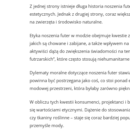
Z jednej strony istnieje długa historia noszenia fu
estetycznych. Jednak z drugiej strony, coraz więk
na zwierzęta i środowisko naturalne.
Etyka noszenia futer w modzie obejmuje kwestie
jakich są chowane i zabijane, a także wpływem na
aktywiści dążą do zwiększenia świadomości na tem
futrzarskich”, które często stosują niehumanitarn
Dylematy moralne dotyczące noszenia futer sta
powinna być postrzegana jako coś, co stoi ponad e
modowej przestrzeni, która byłaby zarówno piękna,
W obliczu tych kwestii konsumenci, projektanci 
się wartościami etycznymi. Dążenie do stosowania
czy tkaniny roślinne – staje się coraz bardziej 
przemyśle mody.