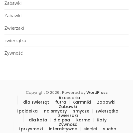
Zabawki
Zabawki
Zwierzaki
zwierzątka
Żywność
Copyright © 2026 . Powered by
WordPress
Akcesoria
dla zwierząt
futra
Karmniki
Zabawki
Zabawki
i poidełka
na smyczy
smycze
zwierzątka
Zwierzaki
dla kota
dla psa
karma
Koty
Żywność
i przysmaki
interaktywne
sierści
sucha