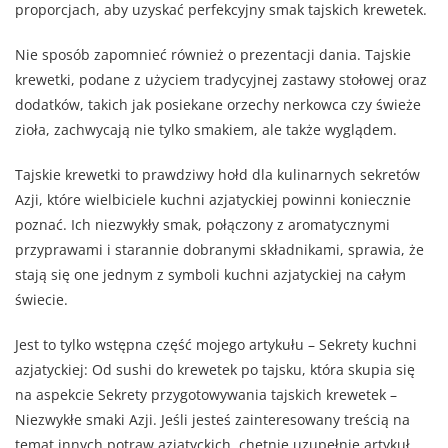
proporcjach, aby uzyskać perfekcyjny smak tajskich krewetek.
Nie sposób zapomnieć również o prezentacji dania. Tajskie
krewetki, podane z użyciem tradycyjnej zastawy stołowej oraz
dodatków, takich jak posiekane orzechy nerkowca czy świeże
zioła, zachwycają nie tylko smakiem, ale także wyglądem.
Tajskie krewetki to prawdziwy hołd dla kulinarnych sekretów
Azji, które wielbiciele kuchni azjatyckiej powinni koniecznie
poznać. Ich niezwykły smak, połączony z aromatycznymi
przyprawami i starannie dobranymi składnikami, sprawia, że
stają się one jednym z symboli kuchni azjatyckiej na całym
świecie.
Jest to tylko wstępna część mojego artykułu – Sekrety kuchni
azjatyckiej: Od sushi do krewetek po tajsku, która skupia się
na aspekcie Sekrety przygotowywania tajskich krewetek –
Niezwykłe smaki Azji. Jeśli jesteś zainteresowany treścią na
temat innych potraw azjatyckich, chętnie uzupełnię artykuł.